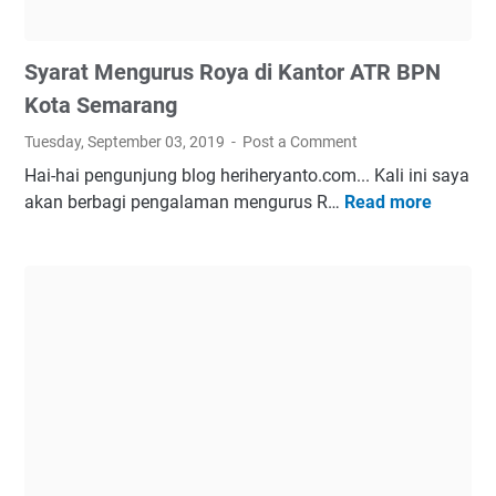
P
u
o
l
Syarat Mengurus Roya di Kantor ATR BPN
n
e
c
w
Kota Semarang
o
a
Tuesday, September 03, 2019
Post a Comment
l
t
Hai-hai pengunjung blog heriheryanto.com... Kali ini saya
S
k
akan berbagi pengalaman mengurus R…
Read more
S
e
a
y
m
n
a
a
!
r
r
a
a
t
n
M
g
e
:
n
J
g
a
u
u