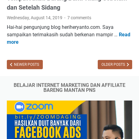
i
i
dan Setelah Sidang
g
n
C
Wednesday, August 14, 2019
7 comments
k
a
Hai-hai pengunjung blog heriheryanto.com. Saya
R
r
sampaikan terimakasih sudah berkenan mampir …
Read
T
u
a
more
e
s
M
m
a
e
p
k
n
a
NEWER POSTS
OLDER POSTS
(
g
t
D
e
A
e
m
BELAJAR INTERNET MARKETING DAN AFFILIATE
m
a
b
BARENG MANTAN PNS
b
d
a
i
l
l
l
i
i
B
n
k
a
k
a
r
a
n