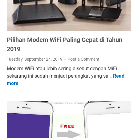
Pilihan Modem WiFi Paling Cepat di Tahun
2019
Tuesday, September 24, 2019
Post a Comment
Modem WiFi atau lebih sering disebut dengan MiFi
sekarang ini sudah menjadi perangkat yang sa…
Read
P
more
i
l
i
h
a
n
M
o