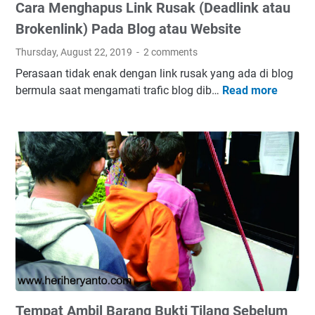
Cara Menghapus Link Rusak (Deadlink atau
i
o
d
r
Brokenlink) Pada Blog atau Website
i
A
Thursday, August 22, 2019
2 comments
B
T
Perasaan tidak enak dengan link rusak yang ada di blog
l
R
bermula saat mengamati trafic blog dib…
Read more
C
o
B
a
g
P
r
H
N
a
i
K
M
l
o
e
a
t
n
n
a
g
g
S
h
?
e
a
B
m
p
e
a
u
g
r
s
i
a
Tempat Ambil Barang Bukti Tilang Sebelum
L
n
n