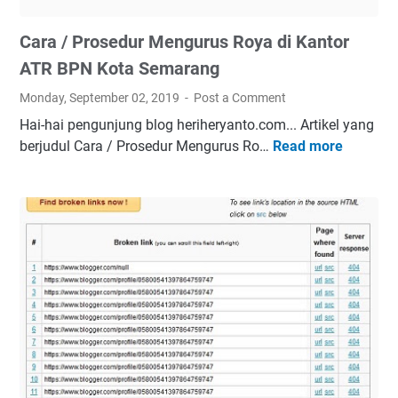
r
h
u
D
Cara / Prosedur Mengurus Roya di Kantor
s
e
R
k
ATR BPN Kota Semarang
o
a
Monday, September 02, 2019
Post a Comment
y
t
Hai-hai pengunjung blog heriheryanto.com... Artikel yang
a
S
berjudul Cara / Prosedur Mengurus Ro…
Read more
C
d
e
a
i
p
r
K
u
a
a
l
/
n
u
P
t
h
r
o
R
o
r
i
s
A
b
e
T
u
d
R
u
B