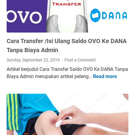
d
e
m
W
i
Cara Transfer /Isi Ulang Saldo OVO Ke DANA
F
i
Tanpa Biaya Admin
P
Sunday, September 22, 2019
Post a Comment
a
Artikel berjudul Cara Transfer Saldo OVO Ke DANA Tanpa
l
Biaya Admin merupakan artikel peleng…
Read more
C
i
a
n
r
g
a
C
T
e
r
p
a
a
n
t
s