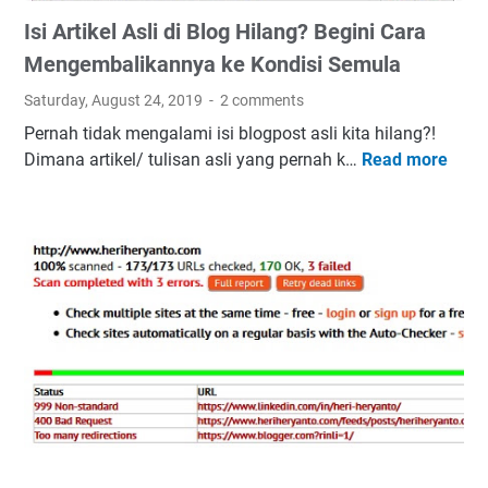
r
P
Isi Artikel Asli di Blog Hilang? Begini Cara
M
N
e
K
Mengembalikannya ke Kondisi Semula
n
o
Saturday, August 24, 2019
2 comments
g
t
Pernah tidak mengalami isi blogpost asli kita hilang?!
u
a
Dimana artikel/ tulisan asli yang pernah k…
Read more
I
r
S
s
u
e
i
s
m
A
R
a
r
o
r
t
y
a
i
a
n
k
d
g
e
i
l
K
A
a
s
n
l
t