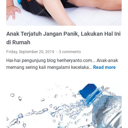
d
f
i
e
T
r
a
/
h
Anak Terjatuh Jangan Panik, Lakukan Hal Ini
I
u
s
n
di Rumah
i
2
Friday, September 20, 2019
3 comments
U
0
Hai-hai pengunjung blog heriheryanto.com... Anak-anak
l
1
memang sering kali mengalami kecelaka…
Read more
A
a
9
n
n
a
g
k
S
T
a
e
l
r
d
j
o
a
O