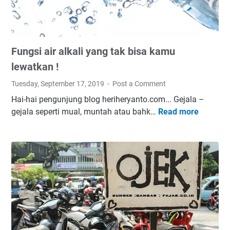
t
V
u
O
h
K
J
e
Fungsi air alkali yang tak bisa kamu
a
D
n
A
lewatkan !
g
N
Tuesday, September 17, 2019
Post a Comment
a
A
Hai-hai pengunjung blog heriheryanto.com... Gejala –
n
T
gejala seperti mual, muntah atau bahk…
Read more
F
P
a
u
a
n
n
n
p
g
i
a
s
k
B
i
,
i
a
L
a
i
a
y
r
k
a
a
u
A