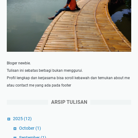
u
l
m
o
d
g
a
a
n
t
S
a
e
u
t
W
e
e
Bloger newbie.
l
b
Tulisan ini sebatas berbagi bukan menggurui.
a
s
Profil lengkap dan kerjasama bisa scroll kebawah dan temukan about me
h
i
atau contact me yang ada pada footer
S
t
i
e
ARSIP TULISAN
d
a
2025
(12)
n
g
October
(1)
September
(1)