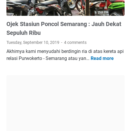
l
k
d
k
a
m
a
n
i
Ojek Stasiun Poncol Semarang : Jauh Dekat
l
H
n
i
a
Sepuluh Ribu
y
l
Tuesday, September 10, 2019
4 comments
a
I
Akhirnya kami menyudahi berdingin ria di atas kereta api
n
n
relasi Purwokerto - Semarang atau yan…
Read more
O
g
i
j
t
d
e
a
i
k
k
R
S
b
u
t
i
m
a
s
a
s
a
h
i
k
u
a
n
m