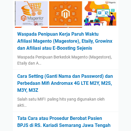
July
(2)
June
(1)
May
(1)
April
(1)
Waspada Penipuan Kerja Paruh Waktu
Afiliasi Magento (Magestore), Etaily, Growinx
March
(1)
dan Afiliasi atau E-Boosting Sejenis
February
(1)
Waspada Penipuan Berkedok Magento (Magestore),
January
(1)
Etaily dan A…
2023
(14)
Cara Setting (Ganti Nama dan Password) dan
August
(1)
Perbedaan Mifi Andromax 4G LTE M2Y, M2S,
January
(13)
M3Y, M3Z
2022
(14)
Salah satu MIFI paling hits yang digunakan oleh
December
(4)
akti…
September
(2)
Tata Cara atau Prosedur Berobat Pasien
August
(1)
BPJS di RS. Kariadi Semarang Jawa Tengah