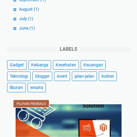
August
(1)
July
(1)
June
(1)
May
(1)
April
(1)
LABELS
March
(3)
Gadget
Keluarga
Kesehatan
Keuangan
February
(1)
January
(1)
Teknologi
blogger
event
jalan-jalan
kuliner
2024
(59)
liburan
wisata
December
(3)
November
(2)
PILIHAN PEMBACA
October
(2)
September
(42)
August
(2)