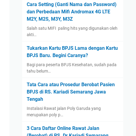
August
(1)
Cara Setting (Ganti Nama dan Password)
dan Perbedaan Mifi Andromax 4G LTE
January
(13)
M2Y, M2S, M3Y, M3Z
2022
(14)
Salah satu MIFI paling hits yang digunakan oleh
December
(4)
akti…
September
(2)
Tukarkan Kartu BPJS Lama dengan Kartu
August
(1)
BPJS Baru. Begini Caranya?
July
(3)
Bagi para peserta BPJS Kesehatan, sudah pada
June
(1)
tahu belum…
May
(1)
Tata Cara atau Prosedur Berobat Pasien
April
(1)
BPJS di RS. Kariadi Semarang Jawa
March
(1)
Tengah
2021
(12)
Instalasi Rawat jalan Poly Garuda yang
merupakan poly p…
December
(2)
November
(1)
3 Cara Daftar Online Rawat Jalan
September
(1)
(Berobat) di RS. Dr Kariadi Semarang