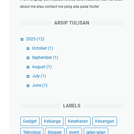
about me atau contact me yang ada pada footer
ARSIP TULISAN
2025
(12)
October
(1)
September
(1)
August
(1)
July
(1)
June
(1)
May
(1)
April
(1)
LABELS
March
(3)
Gadget
Keluarga
Kesehatan
Keuangan
February
(1)
January
(1)
Teknologi
blogger
event
jalan-jalan