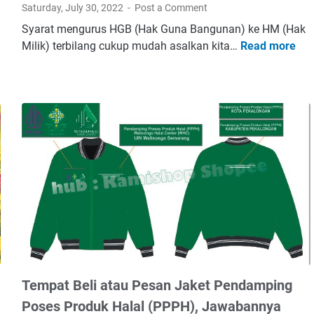
Saturday, July 30, 2022
Post a Comment
Syarat mengurus HGB (Hak Guna Bangunan) ke HM (Hak
Milik) terbilang cukup mudah asalkan kita…
Read more
S
y
a
r
a
t
M
e
n
g
u
r
u
s
a
Tempat Beli atau Pesan Jaket Pendamping
t
Poses Produk Halal (PPPH), Jawabannya