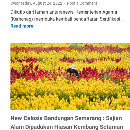
Wednesday, August 24, 2022
Post a Comment
Dikutip dari laman antaranews, Kementerian Agama
(Kemenag) membuka kembali pendaftaran Sertifikasi …
Read more
L
u
n
c
u
r
k
a
n
S
e
r
t
i
New Celosia Bandungan Semarang : Sajian
f
Alam Dipadukan Hiasan Kembang Setaman