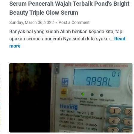
m
g
Serum Pencerah Wajah Terbaik Pond’s Bright
i
B
P
Beauty Triple Glow Serum
K
u
o
a
n
Sunday, March 06, 2022
Post a Comment
s
n
g
e
Banyak hal yang sudah Allah berikan kepada kita, tapi
t
a
s
apakah semua anugerah Nya sudah kita syukur…
Read
S
o
C
P
more
e
r
e
r
r
A
l
o
u
T
o
d
m
R
s
u
P
B
i
k
e
P
a
H
n
N
a
c
S
l
e
e
a
r
m
l
a
a
(
h
r
P
W