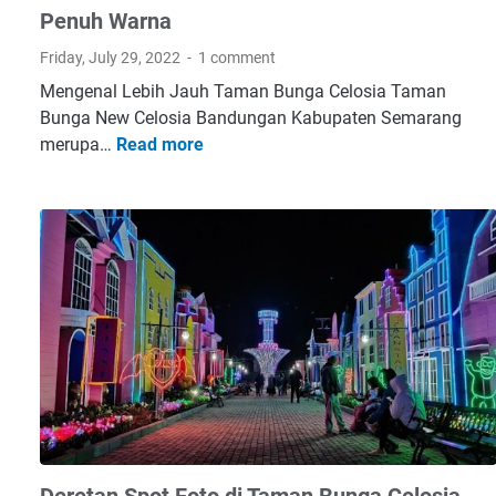
i
Penuh Warna
k
a
Friday, July 29, 2022
1 comment
t
Mengenal Lebih Jauh Taman Bunga Celosia Taman
H
Bunga New Celosia Bandungan Kabupaten Semarang
a
merupa…
Read more
N
l
e
a
w
l
C
G
e
r
l
a
o
t
s
i
i
s
a
T
B
a
a
h
n
a
d