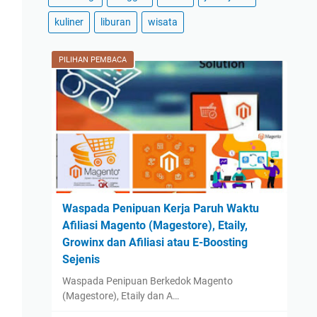
2024
(59)
kuliner
liburan
wisata
December
(3)
November
(2)
PILIHAN PEMBACA
October
(2)
September
(42)
August
(2)
July
(2)
June
(1)
May
(1)
Waspada Penipuan Kerja Paruh Waktu
April
(1)
Afiliasi Magento (Magestore), Etaily,
March
(1)
Growinx dan Afiliasi atau E-Boosting
February
(1)
Sejenis
January
(1)
Waspada Penipuan Berkedok Magento
(Magestore), Etaily dan A…
2023
(14)