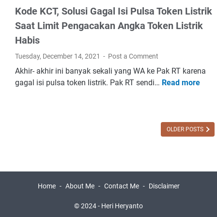
a
P
a
Kode KCT, Solusi Gagal Isi Pulsa Token Listrik
n
P
j
Saat Limit Pengacakan Angka Token Listrik
g
H
a
Habis
)
h
,
T
Tuesday, December 14, 2021
Post a Comment
J
e
Akhir- akhir ini banyak sekali yang WA ke Pak RT karena
a
r
gagal isi pulsa token listrik. Pak RT sendi…
Read more
K
w
b
o
a
a
d
b
i
e
a
k
K
OLDER POSTS
n
P
C
n
o
T
y
n
,
a
d
S
D
’
Home
About Me
Contact Me
Disclaimer
o
i
s
l
s
© 2024 -
Heri Heryanto
B
u
i