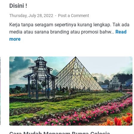
a
Disini !
u
M
Thursday, July 28, 2022
Post a Comment
e
Kerja tanpa seragam sepertinya kurang lengkap. Tak ada
n
media atau sarana branding atau promosi bahw…
Read
T
a
more
e
i
m
k
p
k
a
a
t
n
B
S
e
e
l
r
i
t
a
i
t
f
a
i
u
k
P