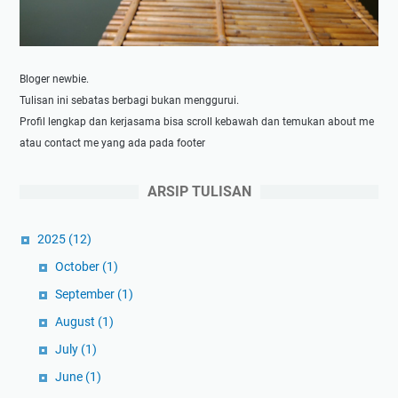
o
n
e
r
Bloger newbie.
d
Tulisan ini sebatas berbagi bukan menggurui.
a
Profil lengkap dan kerjasama bisa scroll kebawah dan temukan about me
n
atau contact me yang ada pada footer
P
e
ARSIP TULISAN
n
i
2025
(12)
n
g
October
(1)
k
September
(1)
a
August
(1)
t
July
(1)
a
n
June
(1)
A