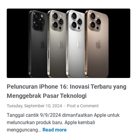
a
i
b
a
a
d
n
i
g
P
M
a
e
r
l
a
a
l
w
i
a
m
n
p
Peluncuran iPhone 16: Inovasi Terbaru yang
A
i
u
Menggebrak Pasar Teknologi
a
s
Tuesday, September 10, 2024
Post a Comment
d
t
e
Tanggal cantik 9/9/2024 dimanfaatkan Apple untuk
r
P
meluncurkan produk baru. Apple kembali
a
a
mengguncang…
Read more
P
l