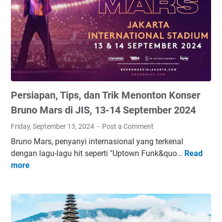
e
n
l
C
i
e
M
l
a
a
s
n
y
a
a
T
Persiapan, Tips, dan Trik Menonton Konser
r
i
a
Bruno Mars di JIS, 13-14 September 2024
d
k
Friday, September 13, 2024
Post a Comment
a
a
k
Bruno Mars, penyanyi internasional yang terkenal
t
C
dengan lagu-lagu hit seperti "Uptown Funk&quo…
Read
P
T
o
more
e
e
c
r
r
o
s
t
k
i
e
u
a
k