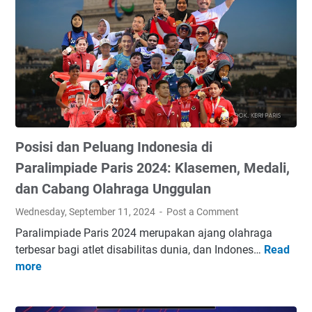
a
a
n
s
j
n
d
d
i
g
a
i
U
T
P
J
l
r
u
I
a
a
l
S
n
g
i
,
g
e
h
1
Posisi dan Peluang Indonesia di
d
n
3
i
y
Paralimpiade Paris 2024: Klasemen, Medali,
-
T
a
1
dan Cabang Olahraga Unggulan
a
I
4
Wednesday, September 11, 2024
Post a Comment
n
n
S
j
d
Paralimpiade Paris 2024 merupakan ajang olahraga
e
u
u
terbesar bagi atlet disabilitas dunia, dan Indones…
Read
p
P
n
s
more
t
o
g
t
e
s
P
r
m
i