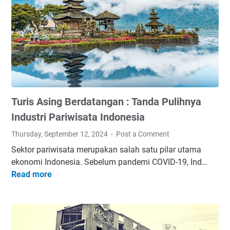
n
p
a
t
a
n
u
n
A
k
,
k
P
T
i
e
i
b
r
p
a
e
s
t
Turis Asing Berdatangan : Tanda Pulihnya
m
,
P
p
d
e
Industri Pariwisata Indonesia
u
a
m
Thursday, September 12, 2024
Post a Comment
a
n
b
Sektor pariwisata merupakan salah satu pilar utama
n
T
a
ekonomi Indonesia. Sebelum pandemi COVID-19, Ind…
B
r
t
Read more
e
T
i
a
r
u
k
s
h
r
M
a
i
i
e
n
j
s
n
B