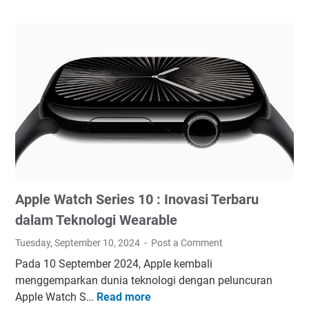
r
e
i
i
l
a
s
u
:
2
n
P
0
c
e
2
u
r
4
r
i
:
a
n
K
n
g
l
i
k
a
P
a
s
h
t
Apple Watch Series 10 : Inovasi Terbaru
e
o
T
m
n
e
dalam Teknologi Wearable
e
e
r
Tuesday, September 10, 2024
Post a Comment
n
1
b
Pada 10 September 2024, Apple kembali
,
6
a
menggemparkan dunia teknologi dengan peluncuran
M
:
r
Apple Watch S…
Read more
e
A
I
u