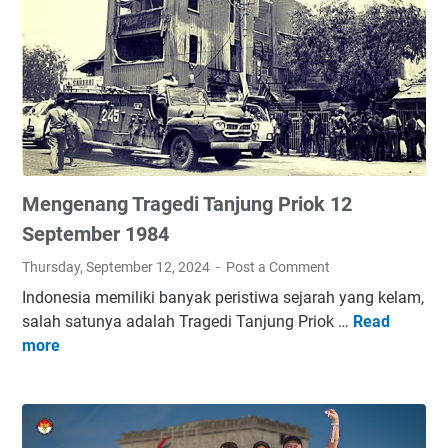
a
A
o
B
b
s
n
M
i
t
S
n
o
u
g
n
b
B
K
s
e
o
i
r
n
d
Mengenang Tragedi Tanjung Priok 12
d
s
i
a
e
September 1984
,
t
r
H
Thursday, September 12, 2024
Post a Comment
a
B
a
Indonesia memiliki banyak peristiwa sejarah yang kelam,
n
r
r
salah satunya adalah Tragedi Tanjung Priok …
Read
M
g
u
a
more
e
a
n
p
n
n
o
D
g
:
M
i
e
T
a
k
n
a
r