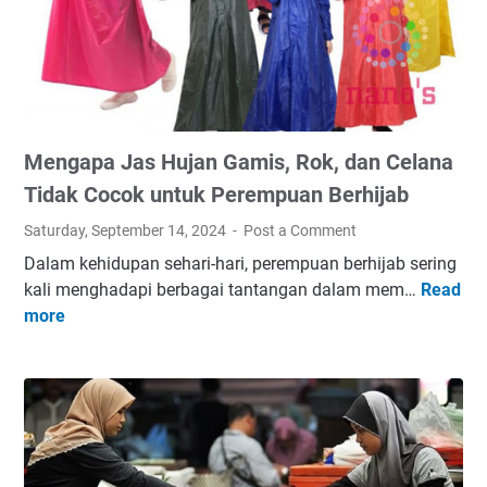
Mengapa Jas Hujan Gamis, Rok, dan Celana
Tidak Cocok untuk Perempuan Berhijab
Saturday, September 14, 2024
Post a Comment
Dalam kehidupan sehari-hari, perempuan berhijab sering
kali menghadapi berbagai tantangan dalam mem…
Read
M
more
e
n
g
a
p
a
J