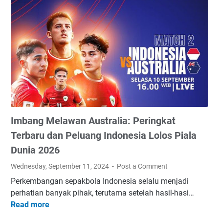
r
i
b
s
i
P
e
i
o
a
r
d
k
r
2
a
1
i
0
n
2
w
2
P
S
i
4
e
e
s
l
p
a
u
t
t
a
e
Imbang Melawan Australia: Peringkat
a
n
m
I
g
Terbaru dan Peluang Indonesia Lolos Piala
b
n
I
Dunia 2026
e
d
n
r
Wednesday, September 11, 2024
Post a Comment
o
d
1
n
o
Perkembangan sepakbola Indonesia selalu menjadi
9
e
n
perhatian banyak pihak, terutama setelah hasil-hasi…
8
s
e
Read more
I
4
i
s
m