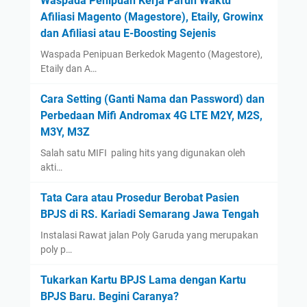
Waspada Penipuan Kerja Paruh Waktu
n
Afiliasi Magento (Magestore), Etaily, Growinx
March
(1)
L
dan Afiliasi atau E-Boosting Sejenis
e
February
(1)
b
Waspada Penipuan Berkedok Magento (Magestore),
January
(1)
i
Etaily dan A…
2023
(14)
h
Cara Setting (Ganti Nama dan Password) dan
I
August
(1)
Perbedaan Mifi Andromax 4G LTE M2Y, M2S,
m
January
(13)
M3Y, M3Z
e
2022
(14)
r
Salah satu MIFI paling hits yang digunakan oleh
December
(4)
s
akti…
i
September
(2)
Tata Cara atau Prosedur Berobat Pasien
f
August
(1)
BPJS di RS. Kariadi Semarang Jawa Tengah
July
(3)
Instalasi Rawat jalan Poly Garuda yang merupakan
poly p…
June
(1)
May
(1)
Tukarkan Kartu BPJS Lama dengan Kartu
April
(1)
BPJS Baru. Begini Caranya?