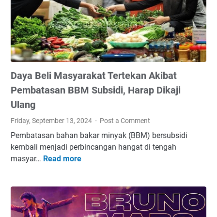
a
s
H
u
j
a
Daya Beli Masyarakat Tertekan Akibat
n
G
Pembatasan BBM Subsidi, Harap Dikaji
a
Ulang
m
Friday, September 13, 2024
Post a Comment
i
s
Pembatasan bahan bakar minyak (BBM) bersubsidi
,
kembali menjadi perbincangan hangat di tengah
R
masyar…
Read more
D
o
a
k
y
,
a
d
B
a