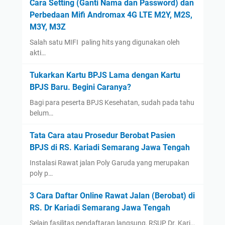
Cara Setting (Ganti Nama dan Password) dan
August
(1)
Perbedaan Mifi Andromax 4G LTE M2Y, M2S,
January
(13)
M3Y, M3Z
2022
(14)
Salah satu MIFI paling hits yang digunakan oleh
December
(4)
akti…
September
(2)
Tukarkan Kartu BPJS Lama dengan Kartu
August
(1)
BPJS Baru. Begini Caranya?
July
(3)
Bagi para peserta BPJS Kesehatan, sudah pada tahu
belum…
June
(1)
May
(1)
Tata Cara atau Prosedur Berobat Pasien
April
(1)
BPJS di RS. Kariadi Semarang Jawa Tengah
March
(1)
Instalasi Rawat jalan Poly Garuda yang merupakan
poly p…
2021
(12)
December
(2)
3 Cara Daftar Online Rawat Jalan (Berobat) di
November
(1)
RS. Dr Kariadi Semarang Jawa Tengah
September
(1)
Selain fasilitas pendaftaran langsung, RSUP Dr. Kari…