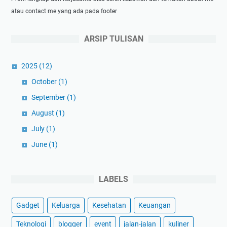
atau contact me yang ada pada footer
ARSIP TULISAN
2025
(12)
October
(1)
September
(1)
August
(1)
July
(1)
June
(1)
May
(1)
April
(1)
LABELS
March
(3)
Gadget
Keluarga
Kesehatan
Keuangan
February
(1)
January
(1)
Teknologi
blogger
event
jalan-jalan
kuliner