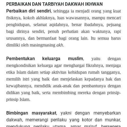
PERBAIKAN DAN TARBIYAH DAKWAH IKHWAN
Perbaikan diri sendiri
, sehingga ia menjadi orang yang kuat
fisiknya, kokoh akhlaknya, luas wawasannya, mampu mencari
penghidupan, selamat aqidahnya, benar ibadahnya, pejuang
bagi dirinya sendiri, penuh perhatian akan waktunya, rapi
urusannya, dan bermanfaat bagi orang lain. Itu semua harus
dimiliki oleh masingmasing
akh
.
Pembentukan keluarga muslim
, yaitu dengan
mengkondisikan keluarga agar menghargai fikrahnya, menjaga
etika Islam dalam setiap aktivitas kehidupan rumah tangganya,
memilih istri yang baik dan menjelaskan kepadanya hak dan
kewajibannya, mendidik anak-anak dan pembantunya dengan
didikan yang baik, serta membimbing mereka dengan prinsip-
prinsip Islam.
Bimbingan masyarakat
, yakni dengan menyebarkan
dakwah, memerangi perilaku yang kotor dan munkar,
mendukung perilaku utama, amar ma'ruf, bersegera