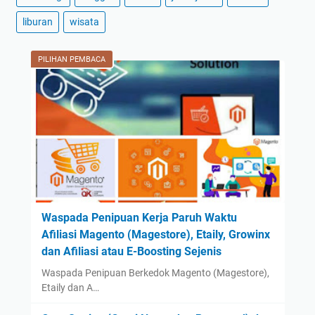
2024
(59)
liburan
wisata
December
(3)
November
(2)
PILIHAN PEMBACA
October
(2)
September
(42)
August
(2)
July
(2)
June
(1)
May
(1)
April
(1)
Waspada Penipuan Kerja Paruh Waktu
Afiliasi Magento (Magestore), Etaily, Growinx
March
(1)
dan Afiliasi atau E-Boosting Sejenis
February
(1)
Waspada Penipuan Berkedok Magento (Magestore),
January
(1)
Etaily dan A…
2023
(14)