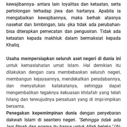
kewajibannya- antara lain loyalitas dan ketaatan, serta
pertolongan terhadap jiwa dan hartanya. Apabila ia
mengabaikan kewajibannya, maka berhak atasnya
nasehat dan bimbingan, lalu -jika tidak ada perubahan-
bisa diterapkan pemecatan dan pengusiran. Tidak ada
ketaatan kepada makhluk dalam bermaksiat kepada
Khaliq.
Usaha mempersiapkan seluruh aset negeri di dunia ini
untuk kemaslahatan umat Islam. Hal demikian itu
dilakukan dengan cara membebaskan seluruh negeri,
membangun kejayaannya, mendekatkan peradabannya,
dan menyatukan katakatanya, sehingga dapat
mengembalikan tegaknya kekuasan khilafah yang telah
hilang dan terwujudnya persatuan yang di impi-impikan
bersama.
Penegakan kepemimpinan dunia
dengan penyebaran
dakwah Islam di seantero negeri
. "Sehingga tidak ada
lagi fitnah dan agama itu hanya untuk Allah belaka."
(Al-