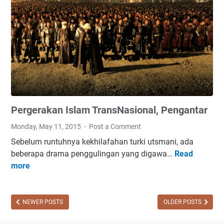
a
t
a
n
O
r
a
n
g
Pergerakan Islam TransNasional, Pengantar
D
a
Monday, May 11, 2015
Post a Comment
l
Sebelum runtuhnya kekhilafahan turki utsmani, ada
a
beberapa drama penggulingan yang digawa…
Read
P
m
more
e
M
r
e
g
m
e
NEWER POSTS
OLDER POSTS
b
r
a