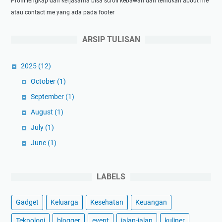
Profil lengkap dan kerjasama bisa scroll kebawah dan temukan about me
a
atau contact me yang ada pada footer
g
a
m
ARSIP TULISAN
J
a
2025
(12)
w
October
(1)
a
September
(1)
.
A
August
(1)
s
July
(1)
t
June
(1)
a
g
May
(1)
f
April
(1)
LABELS
i
March
(3)
r
Gadget
Keluarga
Kesehatan
Keuangan
u
February
(1)
l
January
(1)
Teknologi
blogger
event
jalan-jalan
kuliner