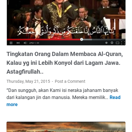
Tingkatan Orang Dalam Membaca Al-Quran,
Kalau yg ini Lebih Konyol dari Lagam Jawa.
Astagfirullah..
Thursday, May 21, 2015
Post a Comment
“Dan sungguh, akan Kami isi neraka jahanam banyak
dari kalangan jin dan manusia. Mereka memilik…
Read
T
more
i
n
g
k