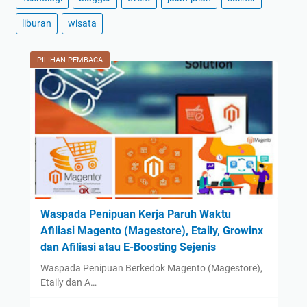
l
2024
(59)
liburan
wisata
a
December
(3)
h
.
November
(2)
PILIHAN PEMBACA
.
October
(2)
September
(42)
August
(2)
July
(2)
June
(1)
May
(1)
April
(1)
Waspada Penipuan Kerja Paruh Waktu
Afiliasi Magento (Magestore), Etaily, Growinx
March
(1)
dan Afiliasi atau E-Boosting Sejenis
February
(1)
Waspada Penipuan Berkedok Magento (Magestore),
January
(1)
Etaily dan A…
2023
(14)