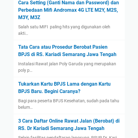
Cara Setting (Ganti Nama dan Password) dan
August
(1)
Perbedaan Mifi Andromax 4G LTE M2Y, M2S,
January
(13)
M3Y, M3Z
2022
(14)
Salah satu MIFI paling hits yang digunakan oleh
December
(4)
akti…
September
(2)
Tata Cara atau Prosedur Berobat Pasien
August
(1)
BPJS di RS. Kariadi Semarang Jawa Tengah
July
(3)
Instalasi Rawat jalan Poly Garuda yang merupakan
poly p…
June
(1)
May
(1)
Tukarkan Kartu BPJS Lama dengan Kartu
April
(1)
BPJS Baru. Begini Caranya?
March
(1)
Bagi para peserta BPJS Kesehatan, sudah pada tahu
belum…
2021
(12)
December
(2)
3 Cara Daftar Online Rawat Jalan (Berobat) di
November
(1)
RS. Dr Kariadi Semarang Jawa Tengah
September
(1)
Selain fasilitas pendaftaran langsung, RSUP Dr. Kari…