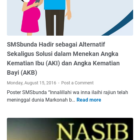
l
p
u
i
s
a
i
n
f
k
,
SMSbunda Hadir sebagai Alternatif
u
A
S
Sekaligus Solusi dalam Menekan Angka
d
e
a
Kematian Ibu (AKI) dan Angka Kematian
d
A
Bayi (AKB)
a
y
r
Monday, August 15, 2016
Post a Comment
a
i
h
Poster SMSbunda “Innalillahi wa inna ilaihi rajiun telah
D
A
meninggal dunia Markonah b…
Read more
S
u
s
M
l
i
S
u
y
b
a
u
n
n