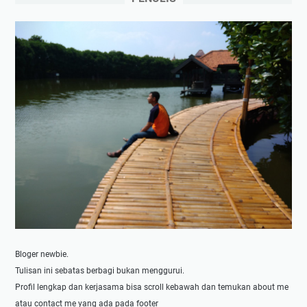
T
s
a
i
k
d
d
a
i
l
r
a
L
m
a
M
i
e
n
n
Y
e
a
k
n
a
g
n
S
A
u
n
Bloger newbie.
d
g
Tulisan ini sebatas berbagi bukan menggurui.
a
k
Profil lengkap dan kerjasama bisa scroll kebawah dan temukan about me
h
a
atau contact me yang ada pada footer