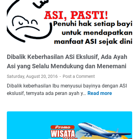
Dibalik Keberhasilan ASi Ekslusif, Ada Ayah
Asi yang Selalu Mendukung dan Menemani
Saturday, August 20, 2016
Post a Comment
Dibalik keberhasilan Ibu menyusui bayinya dengan ASI
ekslusif, ternyata ada peran ayah y…
Read more
D
i
b
a
l
i
k