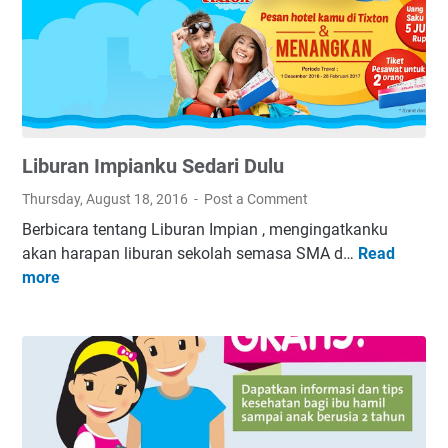
K
e
b
e
r
h
Liburan Impianku Sedari Dulu
a
s
Thursday, August 18, 2016
Post a Comment
i
Berbicara tentang Liburan Impian , mengingatkanku
l
akan harapan liburan sekolah semasa SMA d…
Read
L
a
more
i
n
b
A
u
S
r
i
a
E
n
k
I
s
m