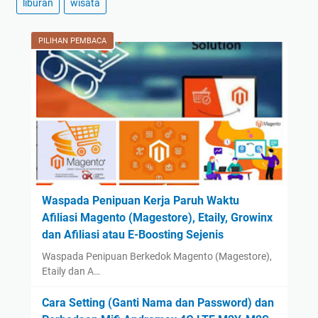
n
liburan
wisata
A
December
(3)
n
November
(2)
PILIHAN PEMBACA
g
October
(2)
k
a
September
(42)
K
August
(2)
e
July
(2)
m
June
(1)
a
t
May
(1)
i
April
(1)
Waspada Penipuan Kerja Paruh Waktu
a
Afiliasi Magento (Magestore), Etaily, Growinx
March
(1)
n
dan Afiliasi atau E-Boosting Sejenis
B
February
(1)
a
Waspada Penipuan Berkedok Magento (Magestore),
January
(1)
Etaily dan A…
y
2023
(14)
i
Cara Setting (Ganti Nama dan Password) dan
August
(1)
(