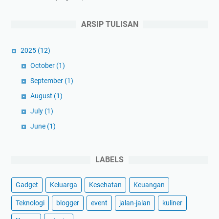
A
K
l
e
ARSIP TULISAN
l
m
a
a
2025
(12)
h
t
S
October
(1)
i
i
a
September
(1)
a
n
August
(1)
p
I
July
(1)
k
b
a
u
June
(1)
n
(
May
(1)
A
April
(1)
LABELS
K
March
(3)
I
)
Gadget
Keluarga
Kesehatan
Keuangan
February
(1)
d
January
(1)
Teknologi
blogger
event
jalan-jalan
kuliner
a
2024
(59)