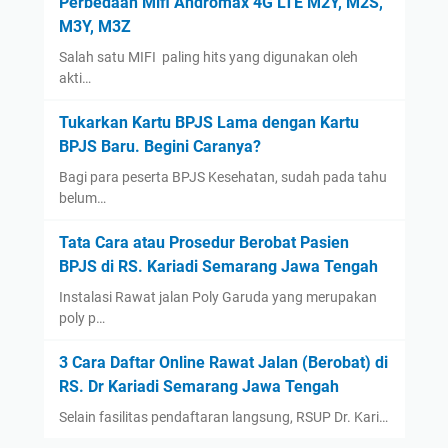
Perbedaan Mifi Andromax 4G LTE M2Y, M2S,
A
January
(13)
M3Y, M3Z
K
2022
(14)
B
Salah satu MIFI paling hits yang digunakan oleh
December
(4)
akti…
)
September
(2)
Tukarkan Kartu BPJS Lama dengan Kartu
August
(1)
BPJS Baru. Begini Caranya?
July
(3)
Bagi para peserta BPJS Kesehatan, sudah pada tahu
belum…
June
(1)
May
(1)
Tata Cara atau Prosedur Berobat Pasien
April
(1)
BPJS di RS. Kariadi Semarang Jawa Tengah
March
(1)
Instalasi Rawat jalan Poly Garuda yang merupakan
poly p…
2021
(12)
December
(2)
3 Cara Daftar Online Rawat Jalan (Berobat) di
November
(1)
RS. Dr Kariadi Semarang Jawa Tengah
September
(1)
Selain fasilitas pendaftaran langsung, RSUP Dr. Kari…
August
(1)