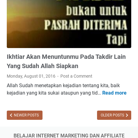
g
d
S
a
e
H
l
a
a
d
l
i
u
r
Ikhtiar Akan Menuntunmu Pada Takdir Lain
M
s
e
e
Yang Sudah Allah Siapkan
n
b
Monday, August 01, 2016
Post a Comment
d
a
Allah Sudah menetapkan kejadian tentang kita, baik
u
g
kejadian yang kita sukai ataupun yang tid…
Read more
k
I
a
u
k
i
n
h
A
g
t
NEWER POSTS
OLDER POSTS
l
d
i
t
a
a
e
BELAJAR INTERNET MARKETING DAN AFFILIATE
n
r