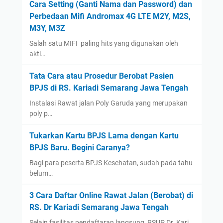
Cara Setting (Ganti Nama dan Password) dan
August
(1)
Perbedaan Mifi Andromax 4G LTE M2Y, M2S,
January
(13)
M3Y, M3Z
2022
(14)
Salah satu MIFI paling hits yang digunakan oleh
December
(4)
akti…
September
(2)
Tata Cara atau Prosedur Berobat Pasien
August
(1)
BPJS di RS. Kariadi Semarang Jawa Tengah
July
(3)
Instalasi Rawat jalan Poly Garuda yang merupakan
poly p…
June
(1)
May
(1)
Tukarkan Kartu BPJS Lama dengan Kartu
April
(1)
BPJS Baru. Begini Caranya?
March
(1)
Bagi para peserta BPJS Kesehatan, sudah pada tahu
belum…
2021
(12)
December
(2)
3 Cara Daftar Online Rawat Jalan (Berobat) di
November
(1)
RS. Dr Kariadi Semarang Jawa Tengah
September
(1)
Selain fasilitas pendaftaran langsung, RSUP Dr. Kari…