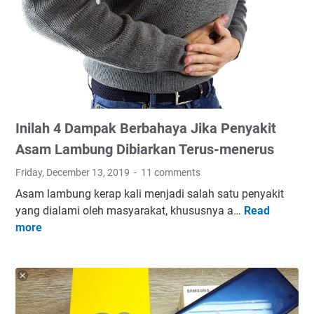
Inilah 4 Dampak Berbahaya Jika Penyakit
Asam Lambung Dibiarkan Terus-menerus
Friday, December 13, 2019
11 comments
Asam lambung kerap kali menjadi salah satu penyakit
yang dialami oleh masyarakat, khususnya a…
Read
I
more
n
i
l
a
h
4