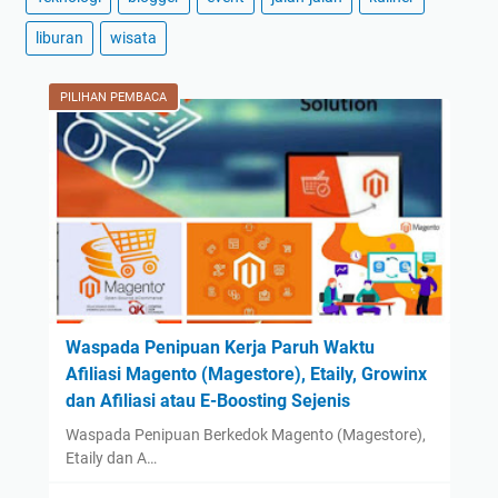
2024
(59)
liburan
wisata
December
(3)
November
(2)
PILIHAN PEMBACA
October
(2)
September
(42)
August
(2)
July
(2)
June
(1)
May
(1)
April
(1)
Waspada Penipuan Kerja Paruh Waktu
Afiliasi Magento (Magestore), Etaily, Growinx
March
(1)
dan Afiliasi atau E-Boosting Sejenis
February
(1)
Waspada Penipuan Berkedok Magento (Magestore),
January
(1)
Etaily dan A…
2023
(14)