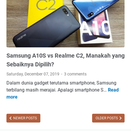
D
a
m
p
a
k
B
Samsung A10S vs Realme C2, Manakah yang
e
r
Sebaiknya Dipilih?
b
Saturday, December 07, 2019
3 comments
a
Dalam dunia gadget terutama smartphone, Samsung
h
terbilang masih merajai. Apalagi smartphone S…
Read
S
a
more
a
y
m
a
s
J
u
NEWER POSTS
OLDER POSTS
i
n
k