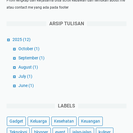
Profil lengkap dan kerjasama bisa scroll kebawah dan temukan about me
p
e
atau contact me yang ada pada footer
i
r
l
u
ARSIP TULISAN
i
s
h
2025
(12)
?
October
(1)
September
(1)
August
(1)
July
(1)
June
(1)
May
(1)
April
(1)
LABELS
March
(3)
Gadget
Keluarga
Kesehatan
Keuangan
February
(1)
January
(1)
Teknologi
blogger
event
jalan-jalan
kuliner