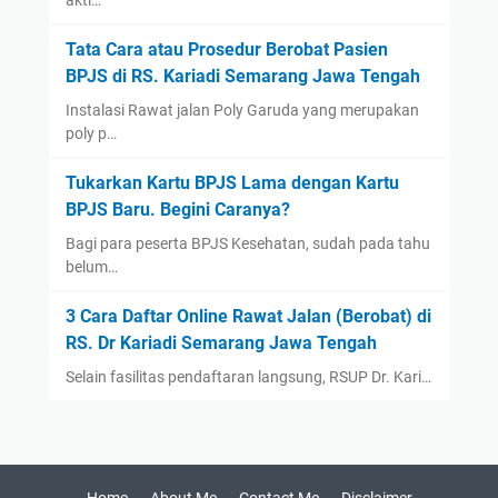
September
(2)
Tata Cara atau Prosedur Berobat Pasien
August
(1)
BPJS di RS. Kariadi Semarang Jawa Tengah
July
(3)
Instalasi Rawat jalan Poly Garuda yang merupakan
poly p…
June
(1)
May
(1)
Tukarkan Kartu BPJS Lama dengan Kartu
April
(1)
BPJS Baru. Begini Caranya?
March
(1)
Bagi para peserta BPJS Kesehatan, sudah pada tahu
belum…
2021
(12)
December
(2)
3 Cara Daftar Online Rawat Jalan (Berobat) di
November
(1)
RS. Dr Kariadi Semarang Jawa Tengah
September
(1)
Selain fasilitas pendaftaran langsung, RSUP Dr. Kari…
August
(1)
July
(1)
June
(1)
Home
About Me
Contact Me
Disclaimer