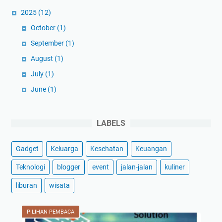
2025
(12)
October
(1)
September
(1)
August
(1)
July
(1)
June
(1)
May
(1)
April
(1)
LABELS
March
(3)
Gadget
Keluarga
Kesehatan
Keuangan
February
(1)
January
(1)
Teknologi
blogger
event
jalan-jalan
kuliner
2024
(59)
liburan
wisata
December
(3)
November
(2)
PILIHAN PEMBACA