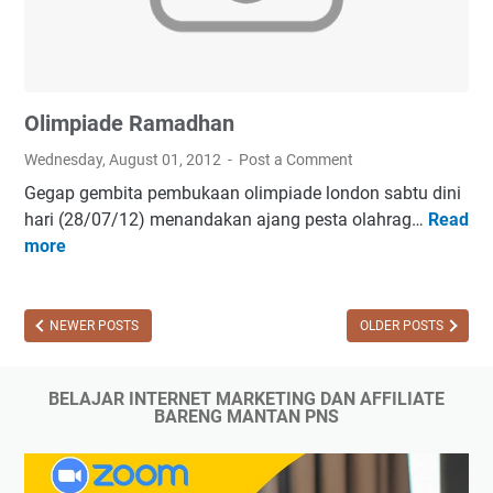
r
a
n
1
Olimpiade Ramadhan
4
3
Wednesday, August 01, 2012
Post a Comment
3
Gegap gembita pembukaan olimpiade london sabtu dini
H
hari (28/07/12) menandakan ajang pesta olahrag…
Read
O
more
l
i
m
p
NEWER POSTS
OLDER POSTS
i
a
BELAJAR INTERNET MARKETING DAN AFFILIATE
d
BARENG MANTAN PNS
e
R
a