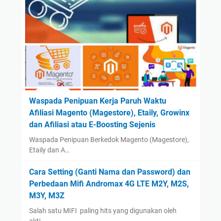
October
(2)
September
(42)
August
(2)
July
(2)
June
(1)
May
(1)
April
(1)
Waspada Penipuan Kerja Paruh Waktu
Afiliasi Magento (Magestore), Etaily, Growinx
March
(1)
dan Afiliasi atau E-Boosting Sejenis
February
(1)
Waspada Penipuan Berkedok Magento (Magestore),
January
(1)
Etaily dan A…
2023
(14)
Cara Setting (Ganti Nama dan Password) dan
August
(1)
Perbedaan Mifi Andromax 4G LTE M2Y, M2S,
January
(13)
M3Y, M3Z
2022
(14)
Salah satu MIFI paling hits yang digunakan oleh
December
(4)
akti…