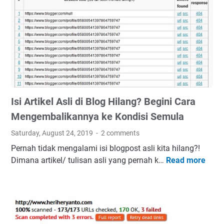
Isi Artikel Asli di Blog Hilang? Begini Cara
Mengembalikannya ke Kondisi Semula
Saturday, August 24, 2019
2 comments
Pernah tidak mengalami isi blogpost asli kita hilang?!
Dimana artikel/ tulisan asli yang pernah k…
Read more
I
s
i
A
r
t