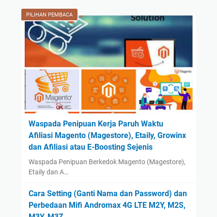
November
(2)
PILIHAN PEMBACA
October
(2)
September
(42)
August
(2)
July
(2)
June
(1)
May
(1)
April
(1)
Waspada Penipuan Kerja Paruh Waktu
Afiliasi Magento (Magestore), Etaily, Growinx
March
(1)
dan Afiliasi atau E-Boosting Sejenis
February
(1)
Waspada Penipuan Berkedok Magento (Magestore),
January
(1)
Etaily dan A…
2023
(14)
Cara Setting (Ganti Nama dan Password) dan
August
(1)
Perbedaan Mifi Andromax 4G LTE M2Y, M2S,
January
(13)
M3Y, M3Z