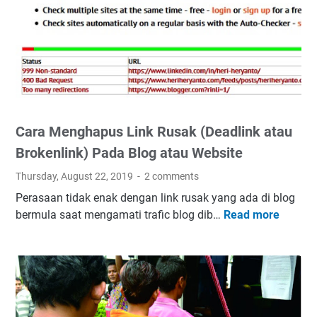
i
k
e
l
A
s
l
Cara Menghapus Link Rusak (Deadlink atau
i
d
Brokenlink) Pada Blog atau Website
i
Thursday, August 22, 2019
2 comments
B
Perasaan tidak enak dengan link rusak yang ada di blog
l
bermula saat mengamati trafic blog dib…
Read more
C
o
a
g
r
H
a
i
M
l
e
a