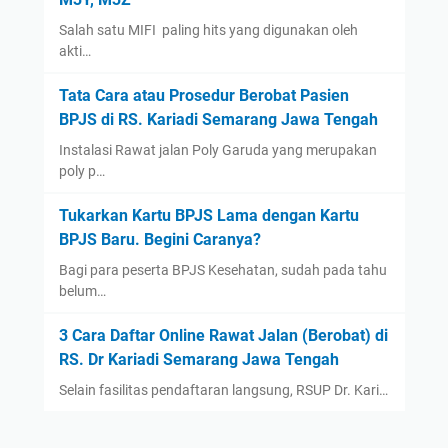
2022
(14)
Salah satu MIFI paling hits yang digunakan oleh
December
(4)
akti…
September
(2)
Tata Cara atau Prosedur Berobat Pasien
August
(1)
BPJS di RS. Kariadi Semarang Jawa Tengah
July
(3)
Instalasi Rawat jalan Poly Garuda yang merupakan
poly p…
June
(1)
May
(1)
Tukarkan Kartu BPJS Lama dengan Kartu
April
(1)
BPJS Baru. Begini Caranya?
March
(1)
Bagi para peserta BPJS Kesehatan, sudah pada tahu
belum…
2021
(12)
December
(2)
3 Cara Daftar Online Rawat Jalan (Berobat) di
November
(1)
RS. Dr Kariadi Semarang Jawa Tengah
September
(1)
Selain fasilitas pendaftaran langsung, RSUP Dr. Kari…
August
(1)