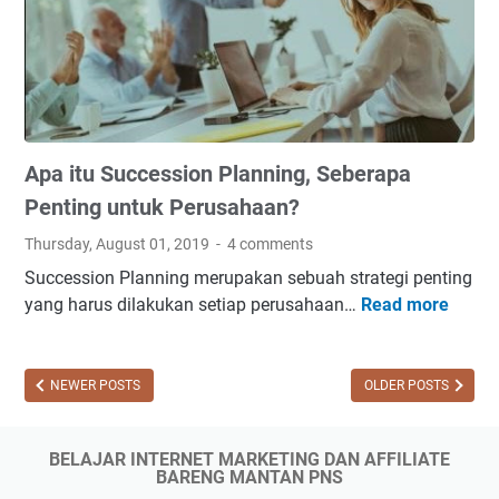
L
n
k
S
i
g
)
e
s
S
P
m
t
e
a
u
r
b
d
l
i
e
a
a
Apa itu Succession Planning, Seberapa
k
l
B
K
u
Penting untuk Perusahaan?
l
u
m
o
Thursday, August 01, 2019
4 comments
n
d
g
Succession Planning merupakan sebuah strategi penting
c
a
a
yang harus dilakukan setiap perusahaan…
Read more
A
i
n
t
p
P
S
a
a
e
e
u
i
NEWER POSTS
OLDER POSTS
n
t
W
t
g
e
e
u
e
l
b
BELAJAR INTERNET MARKETING DAN AFFILIATE
S
m
a
s
BARENG MANTAN PNS
u
b
h