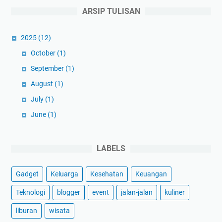
P
ARSIP TULISAN
e
r
2025
(12)
u
s
October
(1)
a
September
(1)
h
August
(1)
a
July
(1)
a
n
June
(1)
?
May
(1)
April
(1)
LABELS
March
(3)
Gadget
Keluarga
Kesehatan
Keuangan
February
(1)
January
(1)
Teknologi
blogger
event
jalan-jalan
kuliner
2024
(59)
liburan
wisata
December
(3)