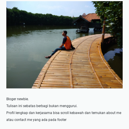
e
a
b
M
e
a
r
k
a
s
p
i
a
m
P
a
e
l
n
t
i
n
g
u
Bloger newbie.
n
Tulisan ini sebatas berbagi bukan menggurui.
t
Profil lengkap dan kerjasama bisa scroll kebawah dan temukan about me
u
atau contact me yang ada pada footer
k