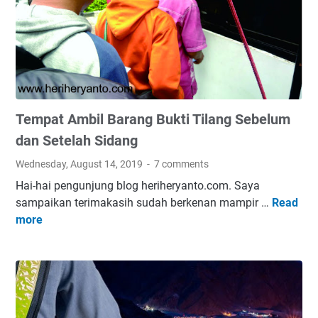
n
n
g
g
h
?
a
B
p
e
u
g
s
i
Tempat Ambil Barang Bukti Tilang Sebelum
L
n
i
i
dan Setelah Sidang
n
C
Wednesday, August 14, 2019
7 comments
k
a
Hai-hai pengunjung blog heriheryanto.com. Saya
R
r
sampaikan terimakasih sudah berkenan mampir …
Read
T
u
a
more
e
s
M
m
a
e
p
k
n
a
(
g
t
D
e
A
e
m