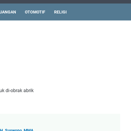
UANGAN
OTOMOTIF
RELIGI
k di-obrak abrik
r. H. Suswono, MMA