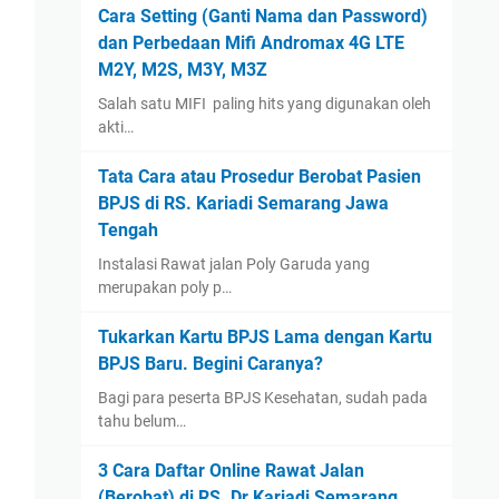
August
(1)
Cara Setting (Ganti Nama dan Password)
dan Perbedaan Mifi Andromax 4G LTE
January
(13)
M2Y, M2S, M3Y, M3Z
2022
(14)
Salah satu MIFI paling hits yang digunakan oleh
December
(4)
akti…
September
(2)
Tata Cara atau Prosedur Berobat Pasien
August
(1)
BPJS di RS. Kariadi Semarang Jawa
July
(3)
Tengah
June
(1)
Instalasi Rawat jalan Poly Garuda yang
May
(1)
merupakan poly p…
April
(1)
Tukarkan Kartu BPJS Lama dengan Kartu
March
(1)
BPJS Baru. Begini Caranya?
2021
(12)
Bagi para peserta BPJS Kesehatan, sudah pada
tahu belum…
December
(2)
November
(1)
3 Cara Daftar Online Rawat Jalan
September
(1)
(Berobat) di RS. Dr Kariadi Semarang