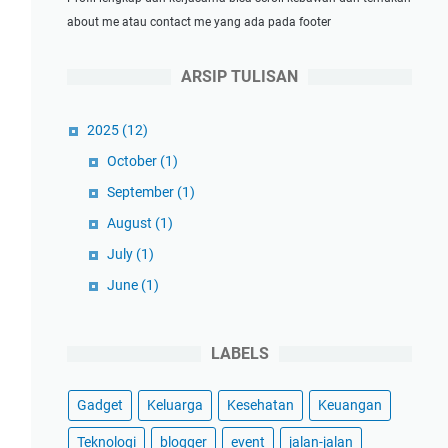
about me atau contact me yang ada pada footer
ARSIP TULISAN
2025
(12)
October
(1)
September
(1)
August
(1)
July
(1)
June
(1)
May
(1)
April
(1)
LABELS
March
(3)
Gadget
Keluarga
Kesehatan
Keuangan
February
(1)
January
(1)
Teknologi
blogger
event
jalan-jalan