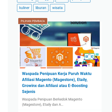
2024
(59)
kuliner
liburan
wisata
December
(3)
November
(2)
PILIHAN PEMBACA
October
(2)
September
(42)
August
(2)
July
(2)
June
(1)
May
(1)
Waspada Penipuan Kerja Paruh Waktu
April
(1)
Afiliasi Magento (Magestore), Etaily,
March
(1)
Growinx dan Afiliasi atau E-Boosting
February
(1)
Sejenis
January
(1)
Waspada Penipuan Berkedok Magento
(Magestore), Etaily dan A…
2023
(14)