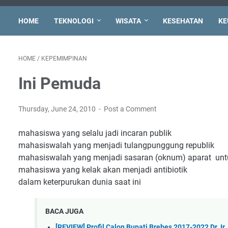
HOME
TEKNOLOGI
WISATA
KESEHATAN
KE
HOME
/
KEPEMIMPINAN
Ini Pemuda
Thursday, June 24, 2010
Post a Comment
mahasiswa yang selalu jadi incaran publik
mahasiswalah yang menjadi tulangpunggung republik
mahasiswalah yang menjadi sasaran (oknum) aparat untu
mahasiswa yang kelak akan menjadi antibiotik
dalam keterpurukan dunia saat ini
BACA JUGA
[REVIEW] Profil Calon Bupati Brebes 2017-2022 Dr. I