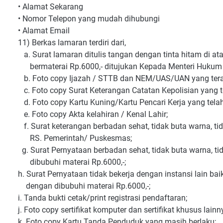
• Alamat Sekarang
• Nomor Telepon yang mudah dihubungi
• Alamat Email
11) Berkas lamaran terdiri dari,
a. Surat lamaran ditulis tangan dengan tinta hitam di atas
bermaterai Rp.6000,- ditujukan Kepada Menteri Hukum 
b. Foto copy Ijazah / STTB dan NEM/UAS/UAN yang terakhi
c. Foto copy Surat Keterangan Catatan Kepolisian yang tel
d. Foto copy Kartu Kuning/Kartu Pencari Kerja yang telah d
e. Foto copy Akta kelahiran / Kenal Lahir;
f. Surat keterangan berbadan sehat, tidak buta warna, tida
RS. Pemerintah/ Puskesmas;
g. Surat Pernyataan berbadan sehat, tidak buta warna, tid
dibubuhi materai Rp.6000,-;
h. Surat Pernyataan tidak bekerja dengan instansi lain 
dengan dibubuhi materai Rp.6000,-;
i. Tanda bukti cetak/print registrasi pendaftaran;
j. Foto copy sertifikat komputer dan sertifikat khusus lainn
k. Foto copy Kartu Tanda Penduduk yang masih berlaku;