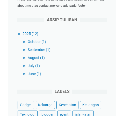
about me atau contact me yang ada pada footer
ARSIP TULISAN
2025
(12)
October
(1)
September
(1)
August
(1)
July
(1)
June
(1)
May
(1)
April
(1)
LABELS
March
(3)
Gadget
Keluarga
Kesehatan
Keuangan
February
(1)
January
(1)
Teknologi
blogger
event
jalan-jalan