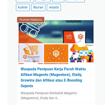
2024
(59)
kuliner
liburan
wisata
December
(3)
November
(2)
PILIHAN PEMBACA
October
(2)
September
(42)
August
(2)
July
(2)
June
(1)
May
(1)
Waspada Penipuan Kerja Paruh Waktu
April
(1)
Afiliasi Magento (Magestore), Etaily,
March
(1)
Growinx dan Afiliasi atau E-Boosting
February
(1)
Sejenis
January
(1)
Waspada Penipuan Berkedok Magento
(Magestore), Etaily dan A…
2023
(14)