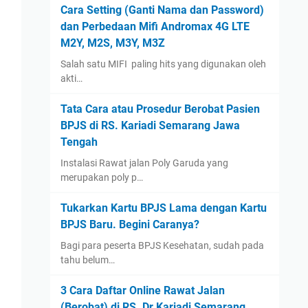
August
(1)
Cara Setting (Ganti Nama dan Password)
dan Perbedaan Mifi Andromax 4G LTE
January
(13)
M2Y, M2S, M3Y, M3Z
2022
(14)
Salah satu MIFI paling hits yang digunakan oleh
December
(4)
akti…
September
(2)
Tata Cara atau Prosedur Berobat Pasien
August
(1)
BPJS di RS. Kariadi Semarang Jawa
July
(3)
Tengah
June
(1)
Instalasi Rawat jalan Poly Garuda yang
May
(1)
merupakan poly p…
April
(1)
Tukarkan Kartu BPJS Lama dengan Kartu
March
(1)
BPJS Baru. Begini Caranya?
2021
(12)
Bagi para peserta BPJS Kesehatan, sudah pada
tahu belum…
December
(2)
November
(1)
3 Cara Daftar Online Rawat Jalan
September
(1)
(Berobat) di RS. Dr Kariadi Semarang