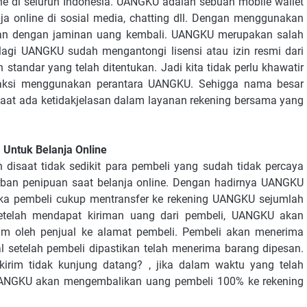
ine di seluruh Indonesia. UANGKU adalah sebuah mobile wallet
a online di sosial media, chatting dll. Dengan menggunakan
an dengan jaminan uang kembali. UANGKU merupakan salah
lagi UANGKU sudah mengantongi lisensi atau izin resmi dari
standar yang telah ditentukan. Jadi kita tidak perlu khawatir
nsaksi menggunakan perantara UANGKU. Sehigga nama besar
saat ada ketidakjelasan dalam layanan rekening bersama yang
Untuk Belanja Online
isaat tidak sedikit para pembeli yang sudah tidak percaya
ban penipuan saat belanja online. Dengan hadirnya UANGKU
aka pembeli cukup mentransfer ke rekening UANGKU sejumlah
Setelah mendapat kiriman uang dari pembeli, UANGKU akan
im oleh penjual ke alamat pembeli. Pembeli akan menerima
l setelah pembeli dipastikan telah menerima barang dipesan.
irim tidak kunjung datang? , jika dalam waktu yang telah
 UANGKU akan mengembalikan uang pembeli 100% ke rekening