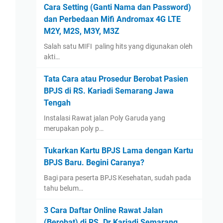
August
(1)
Cara Setting (Ganti Nama dan Password)
dan Perbedaan Mifi Andromax 4G LTE
January
(13)
M2Y, M2S, M3Y, M3Z
2022
(14)
Salah satu MIFI paling hits yang digunakan oleh
December
(4)
akti…
September
(2)
Tata Cara atau Prosedur Berobat Pasien
August
(1)
BPJS di RS. Kariadi Semarang Jawa
July
(3)
Tengah
June
(1)
Instalasi Rawat jalan Poly Garuda yang
May
(1)
merupakan poly p…
April
(1)
Tukarkan Kartu BPJS Lama dengan Kartu
March
(1)
BPJS Baru. Begini Caranya?
2021
(12)
Bagi para peserta BPJS Kesehatan, sudah pada
tahu belum…
December
(2)
November
(1)
3 Cara Daftar Online Rawat Jalan
September
(1)
(Berobat) di RS. Dr Kariadi Semarang