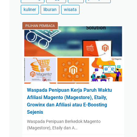
2024
(59)
kuliner
liburan
wisata
December
(3)
November
(2)
PILIHAN PEMBACA
October
(2)
September
(42)
August
(2)
July
(2)
June
(1)
May
(1)
Waspada Penipuan Kerja Paruh Waktu
April
(1)
Afiliasi Magento (Magestore), Etaily,
March
(1)
Growinx dan Afiliasi atau E-Boosting
February
(1)
Sejenis
January
(1)
Waspada Penipuan Berkedok Magento
(Magestore), Etaily dan A…
2023
(14)