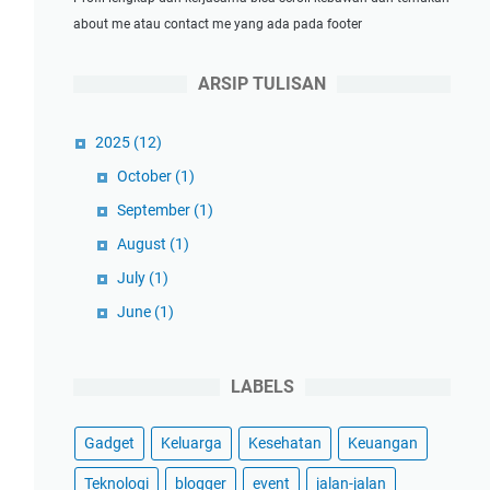
about me atau contact me yang ada pada footer
ARSIP TULISAN
2025
(12)
October
(1)
September
(1)
August
(1)
July
(1)
June
(1)
May
(1)
April
(1)
LABELS
March
(3)
Gadget
Keluarga
Kesehatan
Keuangan
February
(1)
January
(1)
Teknologi
blogger
event
jalan-jalan