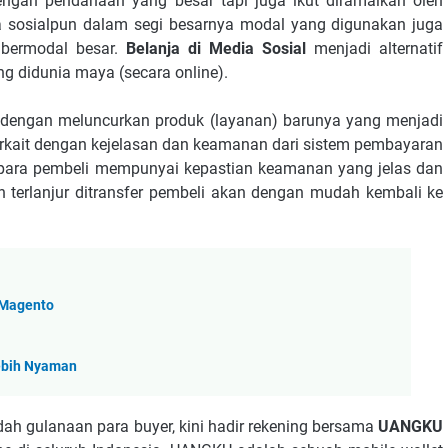
ngan pendanaan yang besar tapi juga ikut diramaikan oleh
 sosialpun dalam segi besarnya modal yang digunakan juga
 bermodal besar.
Belanja di Media Sosial
menjadi alternatif
ng didunia maya (secara online).
dengan meluncurkan produk (layanan) barunya yang menjadi
erkait dengan kejelasan dan keamanan dari sistem pembayaran
a para pembeli mempunyai kepastian keamanan yang jelas dan
 terlanjur ditransfer pembeli akan dengan mudah kembali ke
 Magento
Lebih Nyaman
h gulanaan para buyer, kini hadir rekening bersama
UANGKU