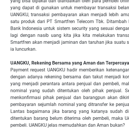
yang bisa dipakai dan diandalkan oleh para pembeli onl
yang dapat di gunakan untuk membayar transaksi belanj
UANGKU, transaksi pembayaran akan menjadi lebih am
satu produk dari PT Smartfren Telecom Tbk. Ditambah 
Bank Indonesia untuk sistem security yang sesuai dengan 
lagi dengan nasib uang kita jika kita melakukan tra
Smartfren akan menjadi jaminan dan taruhan jika suatu 
ia luncurkan.
UANGKU, Rekening Bersama yang Aman dan Terpercaya 
Payment request UANGKU hadir memberikan ketenangan d
dengan adanya rekening bersama dan takut menjadi kor
yang menjadi perantara antara penjual dan pembeli, m
nominal yang sudah ditentukan oleh pihak penjual. 
menkonfirmasi pihak penjual dan barangpun akan dikir
pembayaran sejumlah nominal yang ditransfer ke penjua
Lantas bagaimana jika barang yang katanya sudah dik
ditentukan barang belum diterima oleh pembeli, maka
pembeli. UANGKU jelas memudahkan dan Aman bukan?