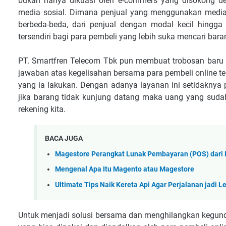
bukan hanya dikuasi oleh e-commers yang disokong de
media sosial. Dimana penjual yang menggunakan media
berbeda-beda, dari penjual dengan modal kecil hingga
tersendiri bagi para pembeli yang lebih suka mencari bara
PT. Smartfren Telecom Tbk pun membuat trobosan baru 
jawaban atas kegelisahan bersama para pembeli online t
yang ia lakukan. Dengan adanya layanan ini setidakny
jika barang tidak kunjung datang maka uang yang sudah
rekening kita.
BACA JUGA
Magestore Perangkat Lunak Pembayaran (POS) dari
Mengenal Apa Itu Magento atau Magestore
Ultimate Tips Naik Kereta Api Agar Perjalanan jadi 
Untuk menjadi solusi bersama dan menghilangkan kegunda