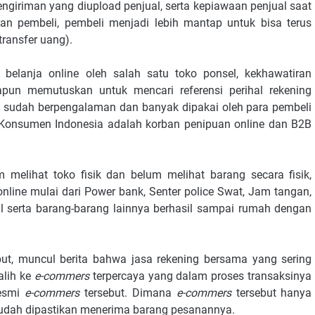
engiriman yang diupload penjual, serta kepiawaan penjual saat
an pembeli, pembeli menjadi lebih mantap untuk bisa terus
transfer uang).
elanja online oleh salah satu toko ponsel, kekhawatiran
apun memutuskan untuk mencari referensi perihal rekening
g sudah berpengalaman dan banyak dipakai oleh para pembeli
% Konsumen Indonesia adalah korban penipuan online dan B2B
 melihat toko fisik dan belum melihat barang secara fisik,
online mulai dari Power bank, Senter police Swat, Jam tangan,
al serta barang-barang lainnya berhasil sampai rumah dengan
but, muncul berita bahwa jasa rekening bersama yang sering
alih ke
e-commers
terpercaya yang dalam proses transaksinya
resmi
e-commers
tersebut. Dimana
e-commers
tersebut hanya
sudah dipastikan menerima barang pesanannya.