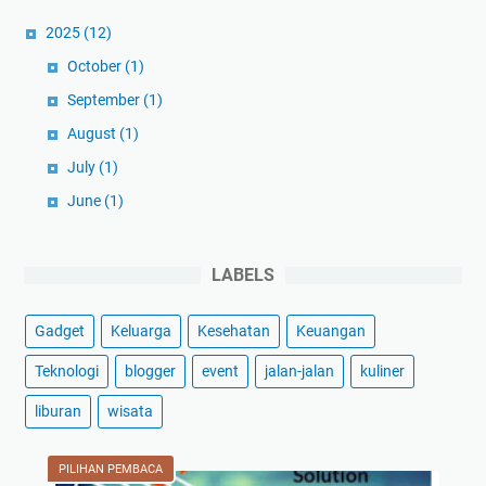
2025
(12)
October
(1)
September
(1)
August
(1)
July
(1)
June
(1)
May
(1)
April
(1)
LABELS
March
(3)
Gadget
Keluarga
Kesehatan
Keuangan
February
(1)
January
(1)
Teknologi
blogger
event
jalan-jalan
kuliner
2024
(59)
liburan
wisata
December
(3)
November
(2)
PILIHAN PEMBACA