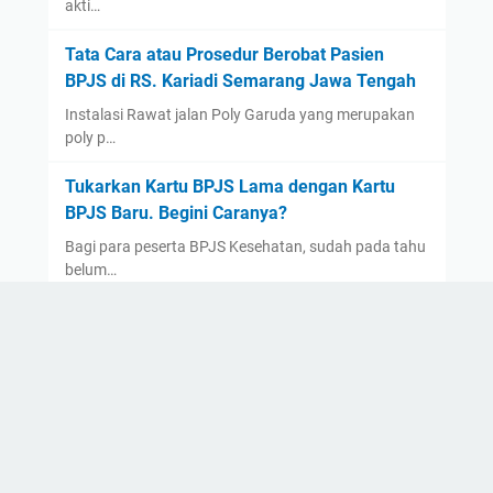
December
(4)
akti…
September
(2)
Tata Cara atau Prosedur Berobat Pasien
August
(1)
BPJS di RS. Kariadi Semarang Jawa Tengah
July
(3)
Instalasi Rawat jalan Poly Garuda yang merupakan
poly p…
June
(1)
May
(1)
Tukarkan Kartu BPJS Lama dengan Kartu
April
(1)
BPJS Baru. Begini Caranya?
March
(1)
Bagi para peserta BPJS Kesehatan, sudah pada tahu
belum…
2021
(12)
December
(2)
3 Cara Daftar Online Rawat Jalan (Berobat) di
November
(1)
RS. Dr Kariadi Semarang Jawa Tengah
September
(1)
Selain fasilitas pendaftaran langsung, RSUP Dr. Kari…
August
(1)
July
(1)
June
(1)