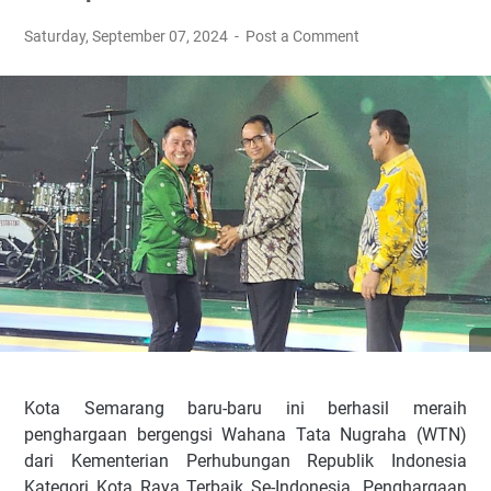
ar
a
Saturday, September 07, 2024
Post a Comment
n
g,
M
u
k
h
a
m
a
d
K
h
a
di
k
Kota Semarang baru-baru ini berhasil meraih
penghargaan bergengsi Wahana Tata Nugraha (WTN)
dari Kementerian Perhubungan Republik Indonesia
Kategori Kota Raya Terbaik Se-Indonesia. Penghargaan