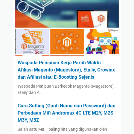
October
(2)
September
(42)
August
(2)
July
(2)
June
(1)
May
(1)
April
(1)
Waspada Penipuan Kerja Paruh Waktu
Afiliasi Magento (Magestore), Etaily, Growinx
March
(1)
dan Afiliasi atau E-Boosting Sejenis
February
(1)
Waspada Penipuan Berkedok Magento (Magestore),
January
(1)
Etaily dan A…
2023
(14)
Cara Setting (Ganti Nama dan Password) dan
August
(1)
Perbedaan Mifi Andromax 4G LTE M2Y, M2S,
January
(13)
M3Y, M3Z
2022
(14)
Salah satu MIFI paling hits yang digunakan oleh