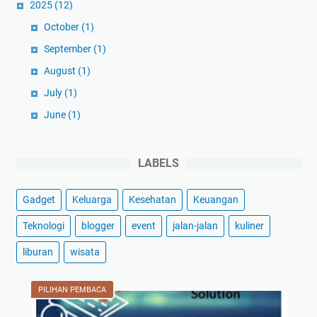
2025
(12)
October
(1)
September
(1)
August
(1)
July
(1)
June
(1)
May
(1)
April
(1)
LABELS
March
(3)
Gadget
Keluarga
Kesehatan
Keuangan
February
(1)
January
(1)
Teknologi
blogger
event
jalan-jalan
kuliner
2024
(59)
liburan
wisata
December
(3)
November
(2)
PILIHAN PEMBACA
October
(2)