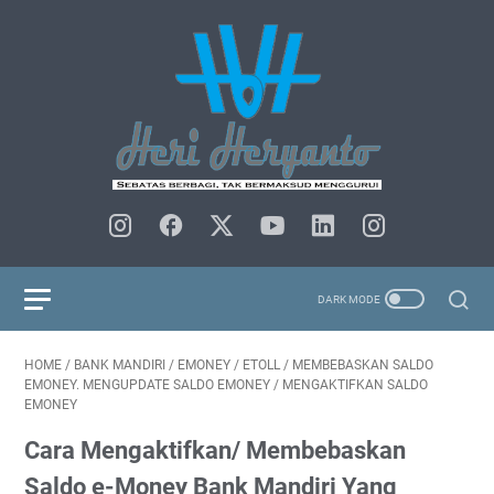
HOME
/
BANK MANDIRI
/
EMONEY
/
ETOLL
/
MEMBEBASKAN SALDO
EMONEY. MENGUPDATE SALDO EMONEY
/
MENGAKTIFKAN SALDO
EMONEY
Cara Mengaktifkan/ Membebaskan
Saldo e-Money Bank Mandiri Yang