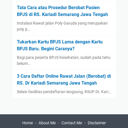
September
(2)
Tata Cara atau Prosedur Berobat Pasien
August
(1)
BPJS di RS. Kariadi Semarang Jawa Tengah
July
(3)
Instalasi Rawat jalan Poly Garuda yang merupakan
poly p…
June
(1)
May
(1)
Tukarkan Kartu BPJS Lama dengan Kartu
April
(1)
BPJS Baru. Begini Caranya?
March
(1)
Bagi para peserta BPJS Kesehatan, sudah pada tahu
belum…
2021
(12)
December
(2)
3 Cara Daftar Online Rawat Jalan (Berobat) di
November
(1)
RS. Dr Kariadi Semarang Jawa Tengah
September
(1)
Selain fasilitas pendaftaran langsung, RSUP Dr. Kari…
August
(1)
July
(1)
June
(1)
Home
About Me
Contact Me
Disclaimer
May
(1)