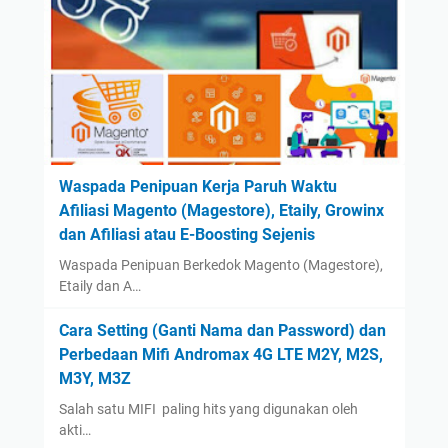
September
(42)
August
(2)
July
(2)
June
(1)
May
(1)
April
(1)
Waspada Penipuan Kerja Paruh Waktu
Afiliasi Magento (Magestore), Etaily, Growinx
March
(1)
dan Afiliasi atau E-Boosting Sejenis
February
(1)
Waspada Penipuan Berkedok Magento (Magestore),
January
(1)
Etaily dan A…
2023
(14)
Cara Setting (Ganti Nama dan Password) dan
August
(1)
Perbedaan Mifi Andromax 4G LTE M2Y, M2S,
January
(13)
M3Y, M3Z
2022
(14)
Salah satu MIFI paling hits yang digunakan oleh
December
(4)
akti…