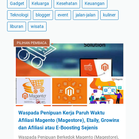
Gadget
Keluarga
Kesehatan
Keuangan
February
(1)
January
(1)
Teknologi
blogger
event
jalan-jalan
kuliner
2024
(59)
liburan
wisata
December
(3)
November
(2)
PILIHAN PEMBACA
October
(2)
September
(42)
August
(2)
July
(2)
June
(1)
May
(1)
April
(1)
Waspada Penipuan Kerja Paruh Waktu
Afiliasi Magento (Magestore), Etaily, Growinx
March
(1)
dan Afiliasi atau E-Boosting Sejenis
February
(1)
Waspada Penipuan Berkedok Magento (Magestore),