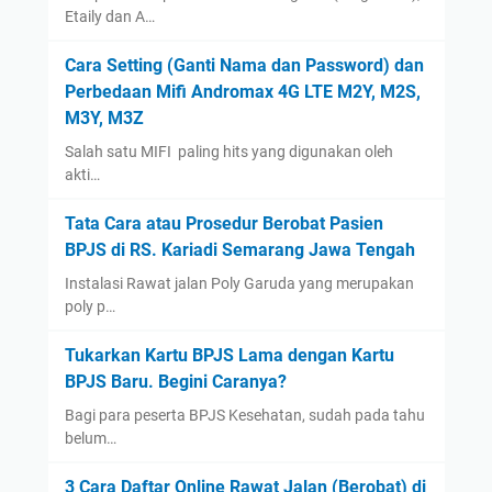
January
(1)
Etaily dan A…
2023
(14)
Cara Setting (Ganti Nama dan Password) dan
August
(1)
Perbedaan Mifi Andromax 4G LTE M2Y, M2S,
January
(13)
M3Y, M3Z
2022
(14)
Salah satu MIFI paling hits yang digunakan oleh
December
(4)
akti…
September
(2)
Tata Cara atau Prosedur Berobat Pasien
August
(1)
BPJS di RS. Kariadi Semarang Jawa Tengah
July
(3)
Instalasi Rawat jalan Poly Garuda yang merupakan
poly p…
June
(1)
May
(1)
Tukarkan Kartu BPJS Lama dengan Kartu
April
(1)
BPJS Baru. Begini Caranya?
March
(1)
Bagi para peserta BPJS Kesehatan, sudah pada tahu
belum…
2021
(12)
December
(2)
3 Cara Daftar Online Rawat Jalan (Berobat) di