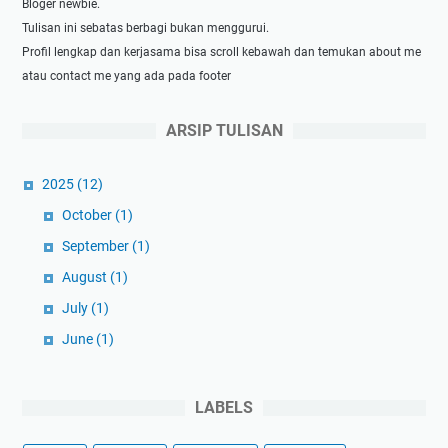
Bloger newbie.
Tulisan ini sebatas berbagi bukan menggurui.
Profil lengkap dan kerjasama bisa scroll kebawah dan temukan about me
atau contact me yang ada pada footer
ARSIP TULISAN
2025
(12)
October
(1)
September
(1)
August
(1)
July
(1)
June
(1)
May
(1)
April
(1)
LABELS
March
(3)