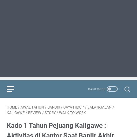
HOME
/
AWAL TAHUN
/
BANJIR
/
GAYA HIDUP
/
JALAN-JALAN
/
KALIGAWE
/
REVIEW
/
STORY
/
WALK TO WORK
Kado 1 Tahun Pejuang Kaligawe :
Aktivitas di Kantor Saat Banjir Akhir