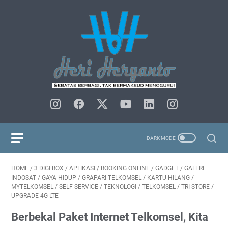
HOME
/
3 DIGI BOX
/
APLIKASI
/
BOOKING ONLINE
/
GADGET
/
GALERI
INDOSAT
/
GAYA HIDUP
/
GRAPARI TELKOMSEL
/
KARTU HILANG
/
MYTELKOMSEL
/
SELF SERVICE
/
TEKNOLOGI
/
TELKOMSEL
/
TRI STORE
/
UPGRADE 4G LTE
Berbekal Paket Internet Telkomsel, Kita