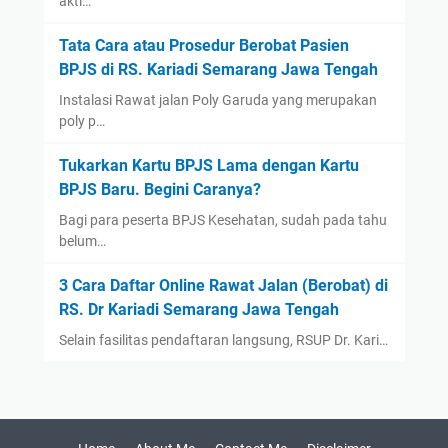
akti…
September
(2)
Tata Cara atau Prosedur Berobat Pasien
August
(1)
BPJS di RS. Kariadi Semarang Jawa Tengah
July
(3)
Instalasi Rawat jalan Poly Garuda yang merupakan
poly p…
June
(1)
May
(1)
Tukarkan Kartu BPJS Lama dengan Kartu
April
(1)
BPJS Baru. Begini Caranya?
March
(1)
Bagi para peserta BPJS Kesehatan, sudah pada tahu
belum…
2021
(12)
December
(2)
3 Cara Daftar Online Rawat Jalan (Berobat) di
November
(1)
RS. Dr Kariadi Semarang Jawa Tengah
September
(1)
Selain fasilitas pendaftaran langsung, RSUP Dr. Kari…
August
(1)
July
(1)
June
(1)