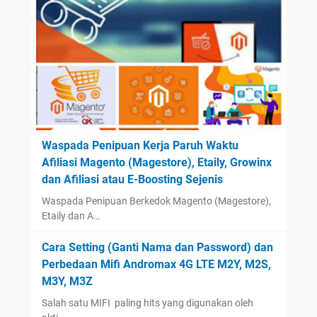
October
(2)
September
(42)
August
(2)
July
(2)
June
(1)
May
(1)
April
(1)
Waspada Penipuan Kerja Paruh Waktu
Afiliasi Magento (Magestore), Etaily, Growinx
March
(1)
dan Afiliasi atau E-Boosting Sejenis
February
(1)
Waspada Penipuan Berkedok Magento (Magestore),
January
(1)
Etaily dan A…
2023
(14)
Cara Setting (Ganti Nama dan Password) dan
August
(1)
Perbedaan Mifi Andromax 4G LTE M2Y, M2S,
January
(13)
M3Y, M3Z
2022
(14)
Salah satu MIFI paling hits yang digunakan oleh
December
(4)