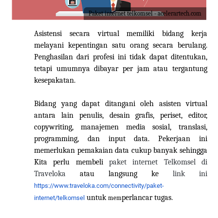
Paket internet telkomsel - acelerartech.com
Asistensi secara virtual memiliki bidang kerja
melayani kepentingan satu orang secara berulang.
Penghasilan dari profesi ini tidak dapat ditentukan,
tetapi umumnya dibayar per jam atau tergantung
kesepakatan.
Bidang yang dapat ditangani oleh asisten virtual
antara lain penulis, desain grafis, periset, editor,
copywriting, manajemen media sosial, translasi,
programming, dan input data. Pekerjaan ini
memerlukan pemakaian data cukup banyak sehingga
Kita
perlu membeli
paket internet Telkomsel di
Traveloka
atau langsung k
e
link ini
https://www.traveloka.com/connectivity/paket-
untuk
perlancar tugas.
internet/telkomsel
mem