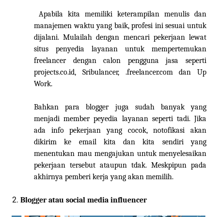
Apabila
kita
memiliki keterampilan menulis dan
manajemen waktu yang baik, profesi ini sesuai untuk
dijalani. Mulailah dengan mencari pekerjaan lewat
situs penyedia layanan untuk mempertemukan
freelancer dengan calon pengguna jasa seperti
projects.co.id, Sribulancer, .freelancer.com dan Up
Work.
Bahkan para blogger juga
sudah banyak ya
ng
menjadi member peyedia laya
nan seperti tadi
. Jika
ada info pekerjaan yang cocok, notofikasi akan
dikirim ke email kita dan ki
ta sendiri yang
menentu
kan
mau
men
gajukan untuk menyelesaikan
pekerjaan tersebut ataupun tdak.
Meskp
ipun
pada
akhirnya p
emberi kerja yang akan
memilih.
Blogger atau social media influencer