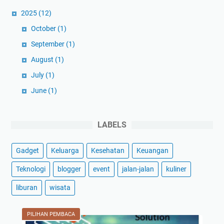
2025
(12)
October
(1)
September
(1)
August
(1)
July
(1)
June
(1)
May
(1)
April
(1)
LABELS
March
(3)
Gadget
Keluarga
Kesehatan
Keuangan
February
(1)
January
(1)
Teknologi
blogger
event
jalan-jalan
kuliner
2024
(59)
liburan
wisata
December
(3)
November
(2)
PILIHAN PEMBACA