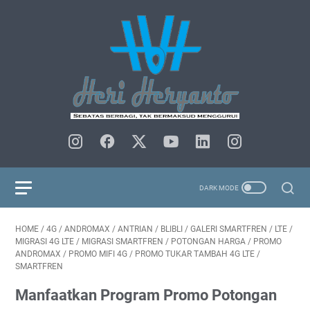
HOME
/
4G
/
ANDROMAX
/
ANTRIAN
/
BLIBLI
/
GALERI SMARTFREN
/
LTE
/
MIGRASI 4G LTE
/
MIGRASI SMARTFREN
/
POTONGAN HARGA
/
PROMO
ANDROMAX
/
PROMO MIFI 4G
/
PROMO TUKAR TAMBAH 4G LTE
/
SMARTFREN
Manfaatkan Program Promo Potongan