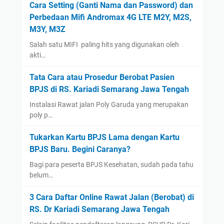
Cara Setting (Ganti Nama dan Password) dan
August
(1)
Perbedaan Mifi Andromax 4G LTE M2Y, M2S,
January
(13)
M3Y, M3Z
2022
(14)
Salah satu MIFI paling hits yang digunakan oleh
December
(4)
akti…
September
(2)
Tata Cara atau Prosedur Berobat Pasien
August
(1)
BPJS di RS. Kariadi Semarang Jawa Tengah
July
(3)
Instalasi Rawat jalan Poly Garuda yang merupakan
poly p…
June
(1)
May
(1)
Tukarkan Kartu BPJS Lama dengan Kartu
April
(1)
BPJS Baru. Begini Caranya?
March
(1)
Bagi para peserta BPJS Kesehatan, sudah pada tahu
belum…
2021
(12)
December
(2)
3 Cara Daftar Online Rawat Jalan (Berobat) di
November
(1)
RS. Dr Kariadi Semarang Jawa Tengah