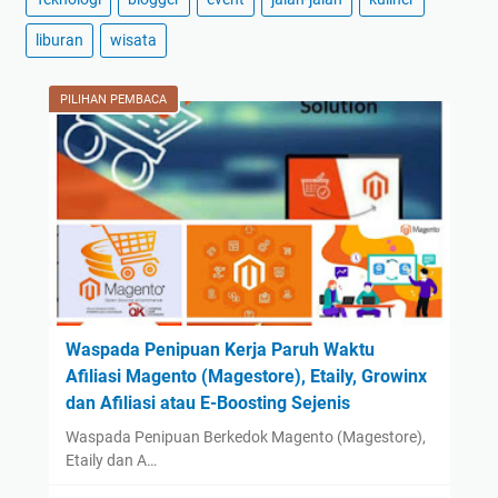
2024
(59)
liburan
wisata
December
(3)
November
(2)
PILIHAN PEMBACA
October
(2)
September
(42)
August
(2)
July
(2)
June
(1)
May
(1)
April
(1)
Waspada Penipuan Kerja Paruh Waktu
Afiliasi Magento (Magestore), Etaily, Growinx
March
(1)
dan Afiliasi atau E-Boosting Sejenis
February
(1)
Waspada Penipuan Berkedok Magento (Magestore),
January
(1)
Etaily dan A…
2023
(14)