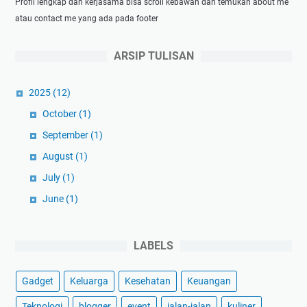
Profil lengkap dan kerjasama bisa scroll kebawah dan temukan about me
atau contact me yang ada pada footer
ARSIP TULISAN
2025
(12)
October
(1)
September
(1)
August
(1)
July
(1)
June
(1)
May
(1)
April
(1)
LABELS
March
(3)
Gadget
Keluarga
Kesehatan
Keuangan
February
(1)
January
(1)
Teknologi
blogger
event
jalan-jalan
kuliner