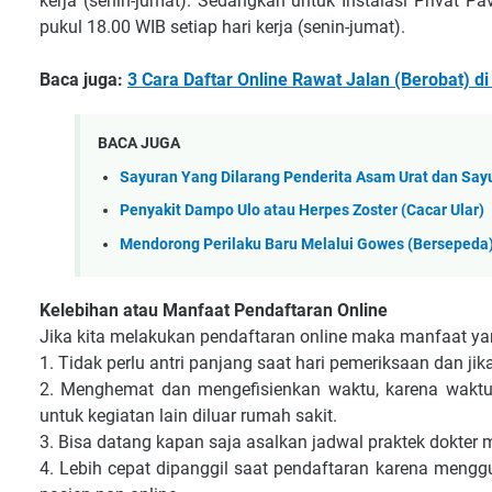
kerja (senin-jumat). Sedangkan untuk Instalasi Privat 
pukul 18.00 WIB setiap hari kerja (senin-jumat).
Baca juga:
3 Cara Daftar Online Rawat Jalan (Berobat) 
BACA JUGA
Sayuran Yang Dilarang Penderita Asam Urat dan Sayu
Penyakit Dampo Ulo atau Herpes Zoster (Cacar Ular)
Mendorong Perilaku Baru Melalui Gowes (Bersepeda
Kelebihan atau Manfaat Pendaftaran Online
Jika kita melakukan pendaftaran online maka manfaat yan
1. Tidak perlu antri panjang saat hari pemeriksaan dan ji
2. Menghemat dan mengefisienkan waktu, karena wakt
untuk kegiatan lain diluar rumah sakit.
3. Bisa datang kapan saja asalkan jadwal praktek dokter 
4. Lebih cepat dipanggil saat pendaftaran karena meng