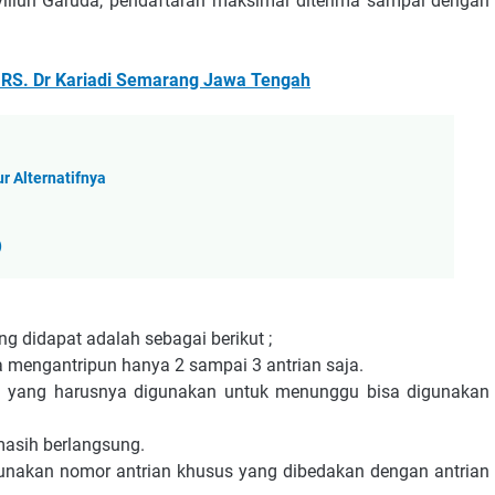
Paviliun Garuda, pendaftaran maksimal diterima sampai dengan
di RS. Dr Kariadi Semarang Jawa Tengah
r Alternatifnya
)
g didapat adalah sebagai berikut ;
ka mengantripun hanya 2 sampai 3 antrian saja.
u yang harusnya digunakan untuk menunggu bisa digunakan
masih berlangsung.
gunakan nomor antrian khusus yang dibedakan dengan antrian