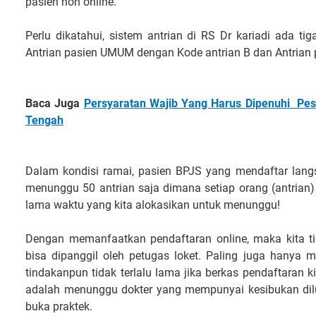
pasien non online.
Perlu dikatahui, sistem antrian di RS Dr kariadi ada ti
Antrian pasien UMUM dengan Kode antrian B dan Antrian p
Baca Juga
Persyaratan Wajib Yang Harus Dipenuhi Pes
Tengah
Dalam kondisi ramai, pasien BPJS yang mendaftar lang
menunggu 50 antrian saja dimana setiap orang (antrian)
lama waktu yang kita alokasikan untuk menunggu!
Dengan memanfaatkan pendaftaran online, maka kita t
bisa dipanggil oleh petugas loket. Paling juga hanya m
tindakanpun tidak terlalu lama jika berkas pendaftaran k
adalah menunggu dokter yang mempunyai kesibukan dilua
buka praktek.