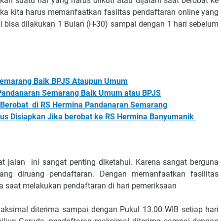
kan suatu hal yang harus diikuti atau dijalani saat berobat ke
maka kita harus memanfaatkan fasiltas pendaftaran online yang
ni bisa dilakukan 1 Bulan (H-30) sampai dengan 1 hari sebelum
n Semarang Baik BPJS Ataupun Umum
a Pandanaran Semarang Baik Umum atau BPJS
k Berobat di RS Hermina Pandanaran Semarang
rus Disiapkan Jika berobat ke RS Hermina Banyumanik
t jalan ini sangat penting diketahui. Karena sangat berguna
ang diruang pendaftaran. Dengan memanfaatkan fasilitas
ta saat melakukan pendaftaran di hari pemeriksaan
 maksimal diterima sampai dengan Pukul 13.00 WIB setiap hari