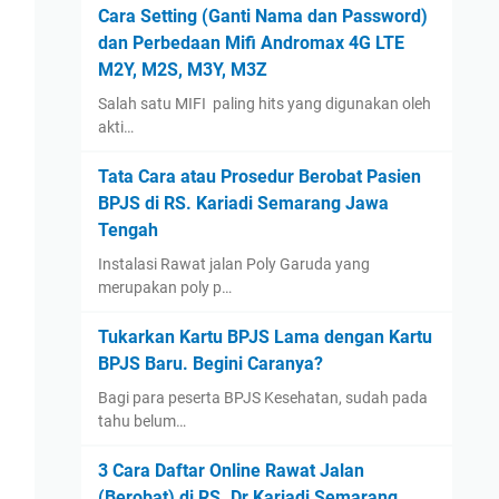
August
(1)
Cara Setting (Ganti Nama dan Password)
dan Perbedaan Mifi Andromax 4G LTE
January
(13)
M2Y, M2S, M3Y, M3Z
2022
(14)
Salah satu MIFI paling hits yang digunakan oleh
December
(4)
akti…
September
(2)
Tata Cara atau Prosedur Berobat Pasien
August
(1)
BPJS di RS. Kariadi Semarang Jawa
July
(3)
Tengah
June
(1)
Instalasi Rawat jalan Poly Garuda yang
May
(1)
merupakan poly p…
April
(1)
Tukarkan Kartu BPJS Lama dengan Kartu
March
(1)
BPJS Baru. Begini Caranya?
2021
(12)
Bagi para peserta BPJS Kesehatan, sudah pada
tahu belum…
December
(2)
November
(1)
3 Cara Daftar Online Rawat Jalan
September
(1)
(Berobat) di RS. Dr Kariadi Semarang