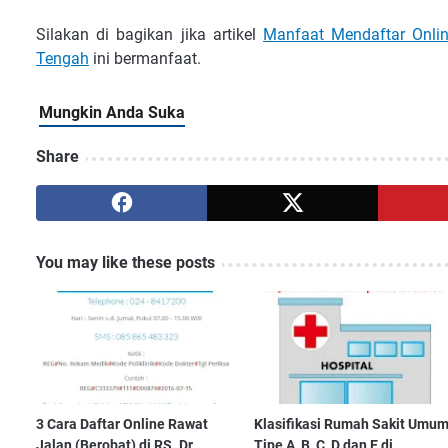
Silakan di bagikan jika artikel
Manfaat Mendaftar Onlin
Tengah
ini bermanfaat.
Share
You may like these posts
3 Cara Daftar Online Rawat
Klasifikasi Rumah Sakit Umu
Jalan (Berobat) di RS. Dr
Tipe A, B, C, D dan E di