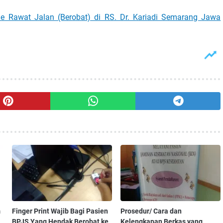
e Rawat Jalan (Berobat) di RS. Dr. Kariadi Semarang Jawa
m
Finger Print Wajib Bagi Pasien
Prosedur/ Cara dan
BPJS Yang Hendak Berobat ke
Kelengkapan Berkas yang