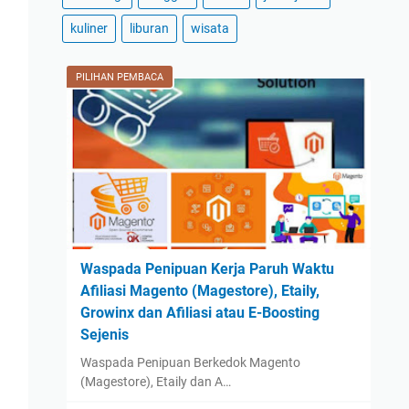
2024
(59)
kuliner
liburan
wisata
December
(3)
November
(2)
PILIHAN PEMBACA
October
(2)
September
(42)
August
(2)
July
(2)
June
(1)
May
(1)
Waspada Penipuan Kerja Paruh Waktu
April
(1)
Afiliasi Magento (Magestore), Etaily,
March
(1)
Growinx dan Afiliasi atau E-Boosting
February
(1)
Sejenis
January
(1)
Waspada Penipuan Berkedok Magento
(Magestore), Etaily dan A…
2023
(14)