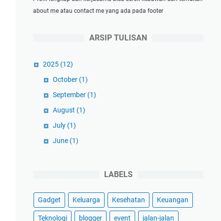
about me atau contact me yang ada pada footer
ARSIP TULISAN
2025
(12)
October
(1)
September
(1)
August
(1)
July
(1)
June
(1)
May
(1)
April
(1)
LABELS
March
(3)
Gadget
Keluarga
Kesehatan
Keuangan
February
(1)
January
(1)
Teknologi
blogger
event
jalan-jalan